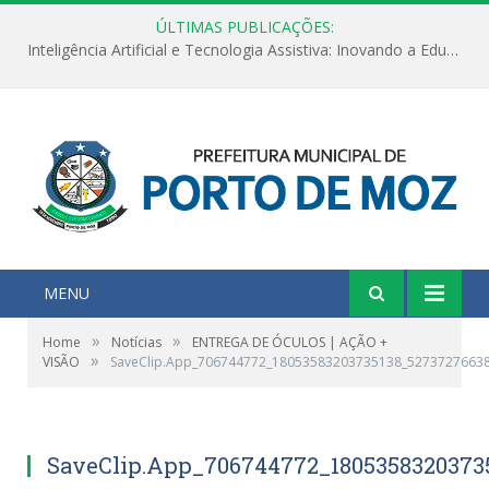
ÚLTIMAS PUBLICAÇÕES:
Inteligência Artificial e Tecnologia Assistiva: Inovando a Educação Especial e Inclusiva
MENU
»
»
Home
Notícias
ENTREGA DE ÓCULOS | AÇÃO +
»
VISÃO
SaveClip.App_706744772_18053583203735138_5273727663
SaveClip.App_706744772_1805358320373