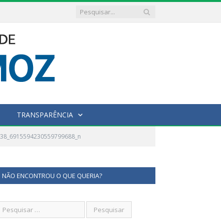
TRANSPARÊNCIA
138_6915594230559799688_n
NÃO ENCONTROU O QUE QUERIA?