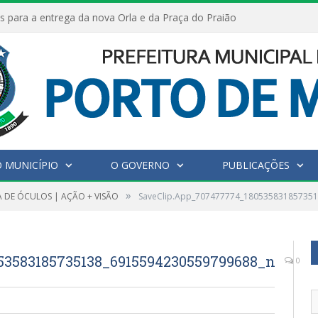
s para a entrega da nova Orla e da Praça do Praião
 MUNICÍPIO
O GOVERNO
PUBLICAÇÕES
»
 DE ÓCULOS | AÇÃO + VISÃO
SaveClip.App_707477774_18053583185735
53583185735138_6915594230559799688_n
0