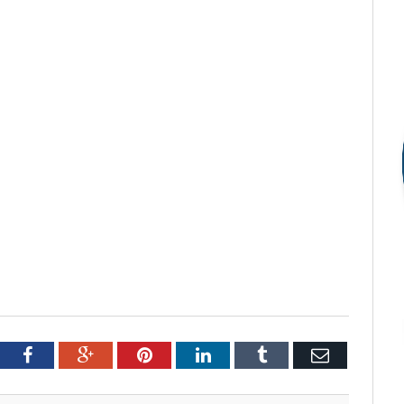
tter
Facebook
Google+
Pinterest
LinkedIn
Tumblr
Email