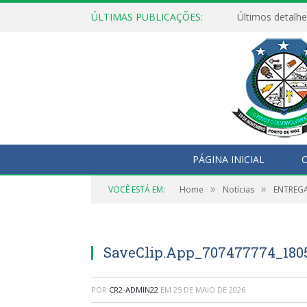
ÚLTIMAS PUBLICAÇÕES:
Últimos detalhe
PÁGINA INICIAL
O
»
»
VOCÊ ESTÁ EM:
Home
Notícias
ENTREGA
SaveClip.App_707477774_180
POR
CR2-ADMIN22
EM
25 DE MAIO DE 2026