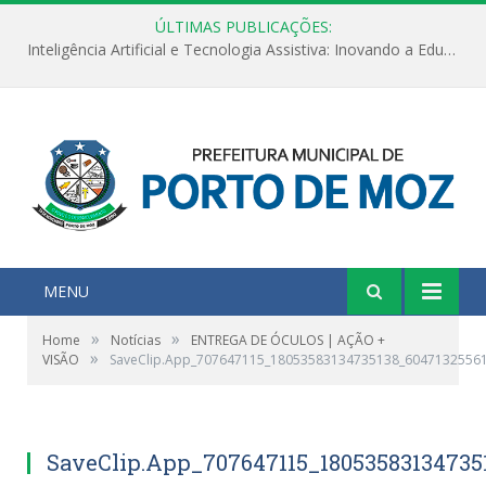
ÚLTIMAS PUBLICAÇÕES:
Inteligência Artificial e Tecnologia Assistiva: Inovando a Educação Especial e Inclusiva
MENU
»
»
Home
Notícias
ENTREGA DE ÓCULOS | AÇÃO +
»
VISÃO
SaveClip.App_707647115_18053583134735138_6047132556
SaveClip.App_707647115_18053583134735