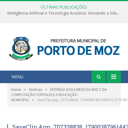
ÚLTIMAS PUBLICAÇÕES:
Inteligência Artificial e Tecnologia Assistiva: Inovando a Educação Especial e Inclusiva
MENU
»
»
Home
Notícias
ENTREGA DOS LIVROS DA BNCC DA
COMPUTAÇÃO FORTALECE A EDUCAÇÃO
»
MUNICIPAL
SaveClip.App_707328838_17900387961443470_570795
SaveClip.App_707328838_1790038796144