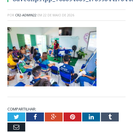
POR
CR2-ADMIN22
EM
22 DE MAIO DE 2026
COMPARTILHAR:
Twitter
Facebook
Google+
Pinterest
LinkedIn
Tumblr
Email