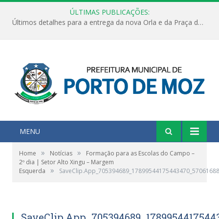
ÚLTIMAS PUBLICAÇÕES:
Últimos detalhes para a entrega da nova Orla e da Praça do Praião
MENU
»
»
Home
Notícias
Formação para as Escolas do Campo –
2º dia | Setor Alto Xingu – Margem
»
Esquerda
SaveClip.App_705394689_17899544175443470_5706168
SaveClip.App_705394689_1789954417544