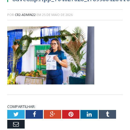
POR
CR2-ADMIN22
EM
25 DE MAIO DE 2026
COMPARTILHAR:
Twitter
Facebook
Google+
Pinterest
LinkedIn
Tumblr
Email