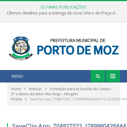
ÚLTIMAS PUBLICAÇÕES:
Últimos detalhes para a entrega da nova Orla e da Praça do Praião
MENU
»
»
Home
Notícias
Formação para as Escolas do Campo -
3° e último dia Setor Alto Xingu – Margem
»
Direita
SaveClip.App_704827523_17899804284443470_422630158
SaveClip.App_704827523_1789980428444