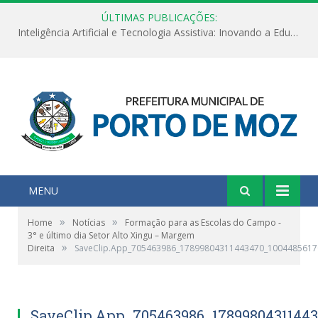
ÚLTIMAS PUBLICAÇÕES:
Inteligência Artificial e Tecnologia Assistiva: Inovando a Educação Especial e Inclusiva
MENU
»
»
Home
Notícias
Formação para as Escolas do Campo -
3° e último dia Setor Alto Xingu – Margem
»
Direita
SaveClip.App_705463986_17899804311443470_1004485617
SaveClip.App_705463986_1789980431144