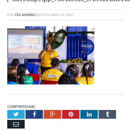
POR
CR2-ADMIN22
EM
25 DE MAIO DE 2026
COMPARTILHAR:
Twitter
Facebook
Google+
Pinterest
LinkedIn
Tumblr
Email