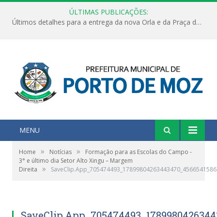
ÚLTIMAS PUBLICAÇÕES:
Últimos detalhes para a entrega da nova Orla e da Praça do Praião
MENU
»
»
Home
Notícias
Formação para as Escolas do Campo -
3° e último dia Setor Alto Xingu – Margem
»
Direita
SaveClip.App_705474493_17899804263443470_456654158
SaveClip.App_705474493_1789980426344