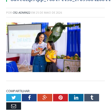
POR
CR2-ADMIN22
EM
25 DE MAIO DE 2026
COMPARTILHAR:
Twitter
Facebook
Google+
Pinterest
LinkedIn
Tumblr
Email