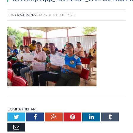
POR
CR2-ADMIN22
EM
25 DE MAIO DE 2026
COMPARTILHAR:
Twitter
Facebook
Google+
Pinterest
LinkedIn
Tumblr
Email