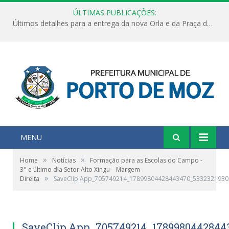
ÚLTIMAS PUBLICAÇÕES:
Últimos detalhes para a entrega da nova Orla e da Praça do Praião
MENU
»
»
Home
Notícias
Formação para as Escolas do Campo -
3° e último dia Setor Alto Xingu – Margem
»
Direita
SaveClip.App_705749214_17899804428443470_5332321930
SaveClip.App_705749214_1789980442844