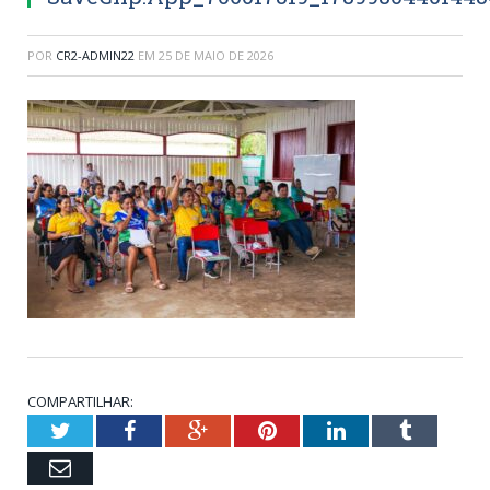
POR
CR2-ADMIN22
EM
25 DE MAIO DE 2026
COMPARTILHAR:
Twitter
Facebook
Google+
Pinterest
LinkedIn
Tumblr
Email