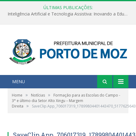
ÚLTIMAS PUBLICAÇÕES:
Inteligência Artificial e Tecnologia Assistiva: Inovando a Educação Especial e Inclusiva
MENU
»
»
Home
Notícias
Formação para as Escolas do Campo -
3° e último dia Setor Alto Xingu – Margem
»
Direita
SaveClip.App_706017319_17899804401443470_517762564
SaveClip.App_706017319_1789980440144