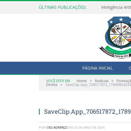
ÚLTIMAS PUBLICAÇÕES:
PÁGINA INICIAL
O
»
»
VOCÊ ESTÁ EM:
Home
Notícias
Formação
»
Direita
SaveClip.App_706517872_1789980429
SaveClip.App_706517872_178
POR
CR2-ADMIN22
EM
25 DE MAIO DE 2026