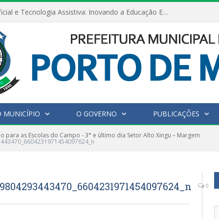
Inteligência Artificial e Tecnologia Assistiva: Inovando a Educação Especial e Inclusiva
 MUNICÍPIO
O GOVERNO
PUBLICAÇÕES
 para as Escolas do Campo - 3° e último dia Setor Alto Xingu – Margem
3443470_6604231971454097624_n
99804293443470_6604231971454097624_n
0