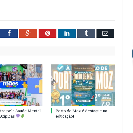
tter
Facebook
Google+
Pinterest
LinkedIn
Tumblr
Email
ro pela Saúde Mental
Porto de Moz é destaque na
Atípicas
educação!