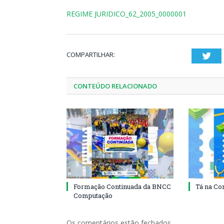
REGIME JURIDICO_62_2005_0000001
COMPARTILHAR:
Twi
CONTEÚDO RELACIONADO
Formação Continuada da BNCC
Tá na Con
Computação
Os comentários estão fechados.