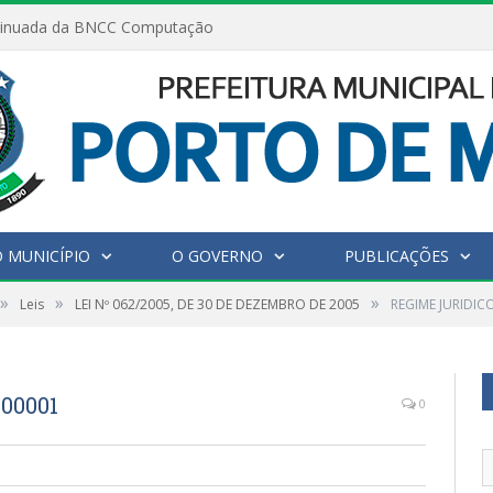
inuada da BNCC Computação
 MUNICÍPIO
O GOVERNO
PUBLICAÇÕES
»
»
»
Leis
LEI Nº 062/2005, DE 30 DE DEZEMBRO DE 2005
REGIME JURIDIC
00001
0