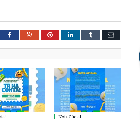
tter
Facebook
Google+
Pinterest
LinkedIn
Tumblr
Email
ta!
Nota Oficial