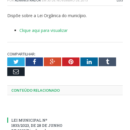
POR
ADMINISTRADOR
EM
30 DE NOVEMBRO DE 2015
LEIS
Dispõe sobre a Lei Orgânica do município.
Clique aqui para visualizar
COMPARTILHAR:
Twitter
Facebook
Google+
Pinterest
LinkedIn
Tumblr
Email
CONTEÚDO RELACIONADO
LEI MUNICIPAL Nº
1833/2023, DE 28 DE JUNHO