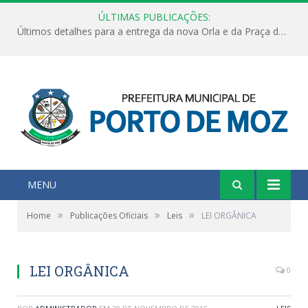
ÚLTIMAS PUBLICAÇÕES:
Últimos detalhes para a entrega da nova Orla e da Praça do Praião
MENU
»
»
»
Home
Publicações Oficiais
Leis
LEI ORGÂNICA
LEI ORGÂNICA
0