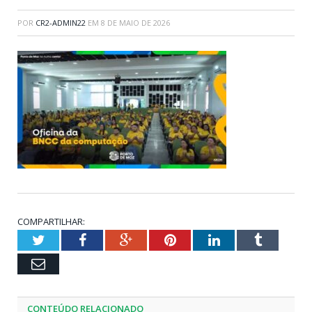
POR
CR2-ADMIN22
EM
8 DE MAIO DE 2026
COMPARTILHAR:
Twitter
Facebook
Google+
Pinterest
LinkedIn
Tumblr
Email
CONTEÚDO RELACIONADO