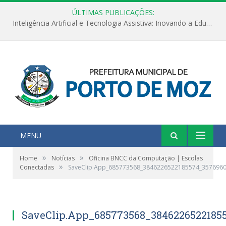
ÚLTIMAS PUBLICAÇÕES:
Inteligência Artificial e Tecnologia Assistiva: Inovando a Educação Especial e Inclusiva
MENU
»
»
Home
Notícias
Oficina BNCC da Computação | Escolas
»
Conectadas
SaveClip.App_685773568_3846226522185574_357696
SaveClip.App_685773568_3846226522185