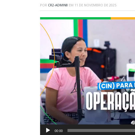
POR
CR2-ADMIN8
EM
11 DE NOVEMBRO DE 2025
Tocador
de
vídeo
00:00