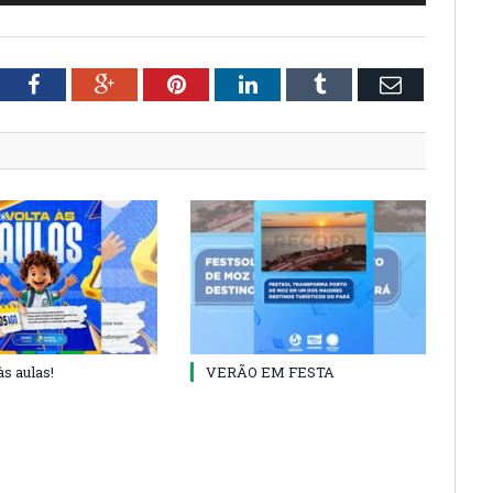
tter
Facebook
Google+
Pinterest
LinkedIn
Tumblr
Email
às aulas!
VERÃO EM FESTA