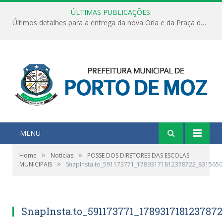
ÚLTIMAS PUBLICAÇÕES:
Últimos detalhes para a entrega da nova Orla e da Praça do Praião
MENU
»
»
Home
Notícias
POSSE DOS DIRETORES DAS ESCOLAS
»
MUNICIPAIS
SnapInsta.to_591173771_17893171812378722_831565
SnapInsta.to_591173771_178931718123787