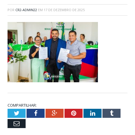
POR
CR2-ADMIN22
EM
17 DE DEZEMBRO DE 2025
COMPARTILHAR:
Twitter
Facebook
Google+
Pinterest
LinkedIn
Tumblr
Email