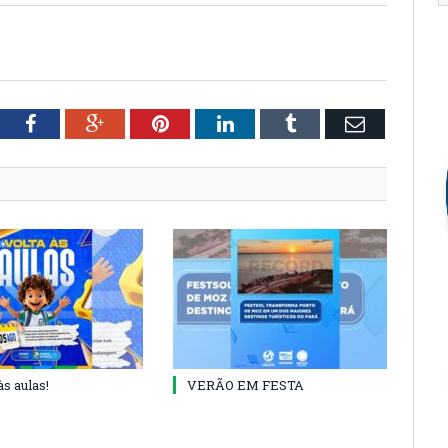
tter
Facebook
Google+
Pinterest
LinkedIn
Tumblr
Email
às aulas!
VERÃO EM FESTA