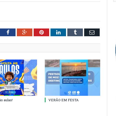
tter
Facebook
Google+
Pinterest
LinkedIn
Tumblr
Email
às aulas!
VERÃO EM FESTA