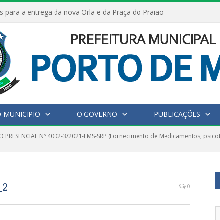
s para a entrega da nova Orla e da Praça do Praião
 MUNICÍPIO
O GOVERNO
PUBLICAÇÕES
 PRESENCIAL Nº 4002-3/2021-FMS-SRP (Fornecimento de Medicamentos, psicotró
_2
0