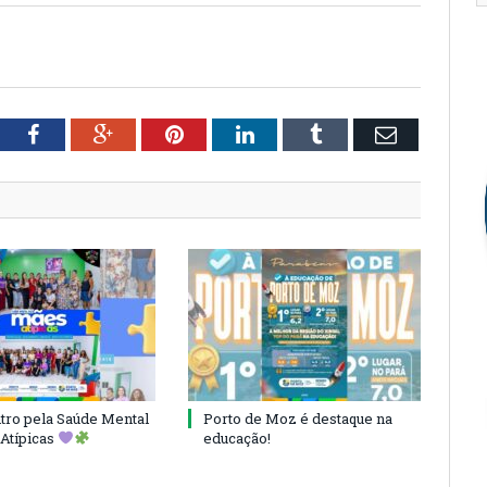
tter
Facebook
Google+
Pinterest
LinkedIn
Tumblr
Email
ro pela Saúde Mental
Porto de Moz é destaque na
Atípicas
educação!