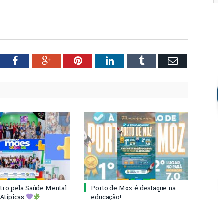
tter
Facebook
Google+
Pinterest
LinkedIn
Tumblr
Email
ro pela Saúde Mental
Porto de Moz é destaque na
Atípicas
educação!