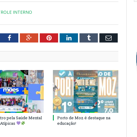
TROLE INTERNO
tter
Facebook
Google+
Pinterest
LinkedIn
Tumblr
Email
ro pela Saúde Mental
Porto de Moz é destaque na
Atípicas
educação!