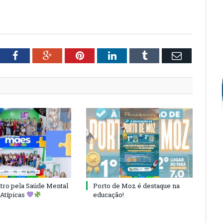
tter
Facebook
Google+
Pinterest
LinkedIn
Tumblr
Email
ro pela Saúde Mental
Porto de Moz é destaque na
Atípicas
educação!