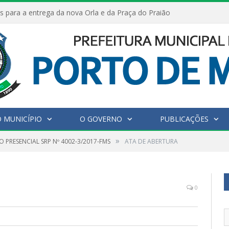
s para a entrega da nova Orla e da Praça do Praião
 MUNICÍPIO
O GOVERNO
PUBLICAÇÕES
»
 PRESENCIAL SRP Nº 4002-3/2017-FMS
ATA DE ABERTURA
0