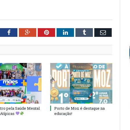
tter
Facebook
Google+
Pinterest
LinkedIn
Tumblr
Email
ro pela Saúde Mental
Porto de Moz é destaque na
Atípicas
educação!