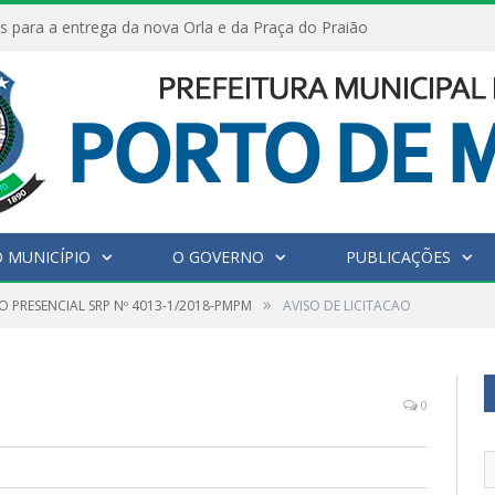
s para a entrega da nova Orla e da Praça do Praião
 MUNICÍPIO
O GOVERNO
PUBLICAÇÕES
»
O PRESENCIAL SRP Nº 4013-1/2018-PMPM
AVISO DE LICITACAO
0