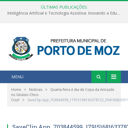
ÚLTIMAS PUBLICAÇÕES:
Inteligência Artificial e Tecnologia Assistiva: Inovando a Educação Especial e Inclusiva
MENU
»
»
Home
Notícias
Quarta-feira é dia de Copa da Amizade
no Ginásio Chico
»
Cruz!
SaveClip.App_703844599_17915168163378722_59416062031
SaveClip.App_703844599_17915168163378