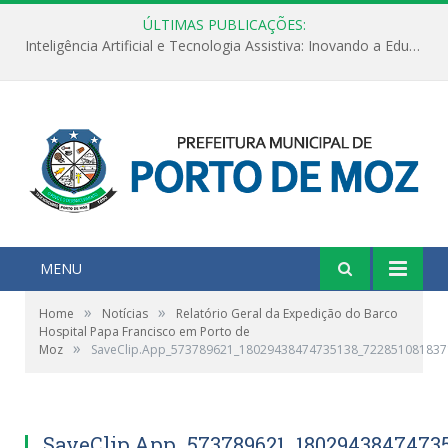
ÚLTIMAS PUBLICAÇÕES:
Inteligência Artificial e Tecnologia Assistiva: Inovando a Educação Especial e Inclusiva
MENU
»
»
Home
Notícias
Relatório Geral da Expedição do Barco
Hospital Papa Francisco em Porto de
»
Moz
SaveClip.App_573789621_18029438474735138_722851081837
SaveClip.App_573789621_18029438474735