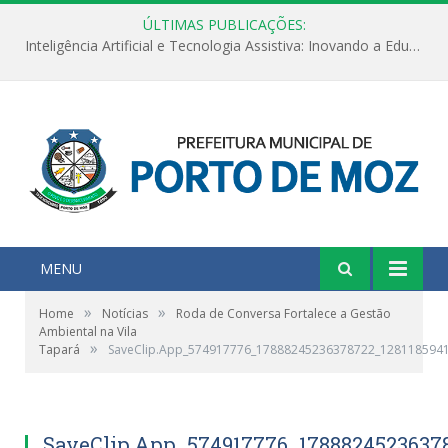
ÚLTIMAS PUBLICAÇÕES:
Inteligência Artificial e Tecnologia Assistiva: Inovando a Educação Especial e Inclusiva
MENU
»
»
Home
Notícias
Roda de Conversa Fortalece a Gestão
Ambiental na Vila
»
Tapará
SaveClip.App_574917776_17888245236378722_128118594
SaveClip.App_574917776_1788824523637