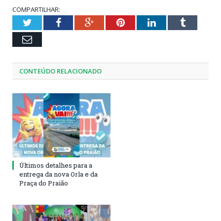
COMPARTILHAR:
Twitter
Facebook
Google+
Pinterest
LinkedIn
Tumblr
Email
CONTEÚDO RELACIONADO
Últimos detalhes para a
entrega da nova Orla e da
Praça do Praião