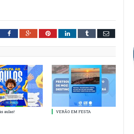
tter
Facebook
Google+
Pinterest
LinkedIn
Tumblr
Email
às aulas!
VERÃO EM FESTA