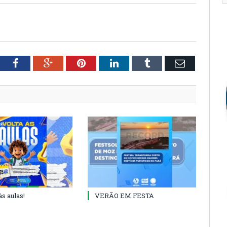
tter
Facebook
Google+
Pinterest
LinkedIn
Tumblr
Email
às aulas!
VERÃO EM FESTA