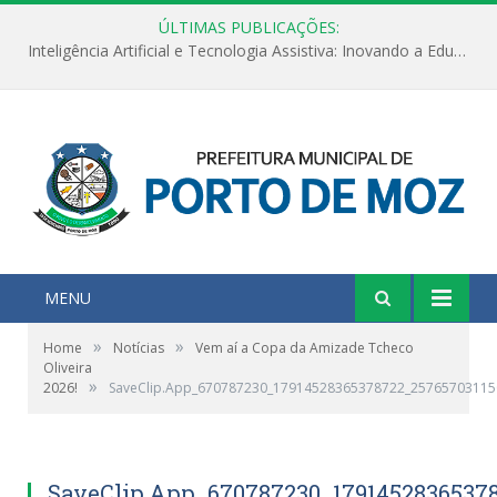
ÚLTIMAS PUBLICAÇÕES:
Inteligência Artificial e Tecnologia Assistiva: Inovando a Educação Especial e Inclusiva
MENU
»
»
Home
Notícias
Vem aí a Copa da Amizade Tcheco
Oliveira
»
2026!
SaveClip.App_670787230_17914528365378722_25765703115
SaveClip.App_670787230_17914528365378