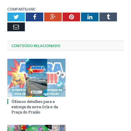
COMPARTILHAR:
Twitter
Facebook
Google+
Pinterest
LinkedIn
Tumblr
Email
CONTEÚDO RELACIONADO
Últimos detalhes para a
entrega da nova Orla e da
Praça do Praião