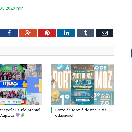
DE 2020-min
tter
Facebook
Google+
Pinterest
LinkedIn
Tumblr
Email
ro pela Saúde Mental
Porto de Moz é destaque na
Atípicas
educação!