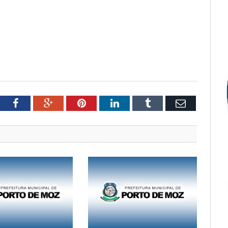
tter
Facebook
Google+
Pinterest
LinkedIn
Tumblr
Email