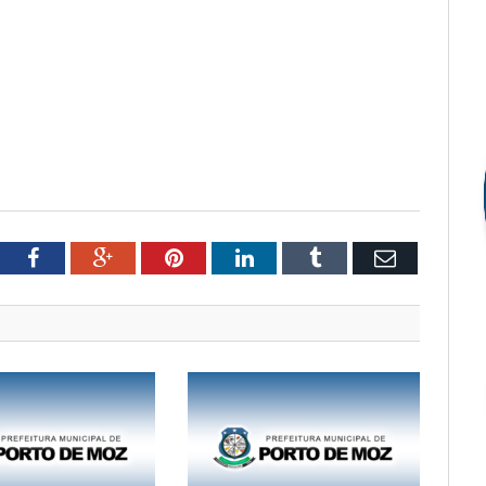
tter
Facebook
Google+
Pinterest
LinkedIn
Tumblr
Email