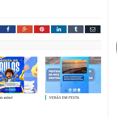
tter
Facebook
Google+
Pinterest
LinkedIn
Tumblr
Email
às aulas!
VERÃO EM FESTA