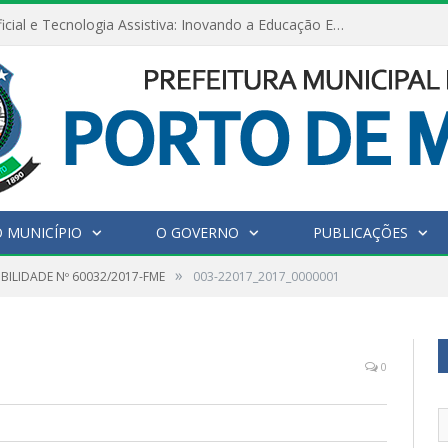
Inteligência Artificial e Tecnologia Assistiva: Inovando a Educação Especial e Inclusiva
 MUNICÍPIO
O GOVERNO
PUBLICAÇÕES
»
IBILIDADE Nº 60032/2017-FME
003-22017_2017_0000001
0