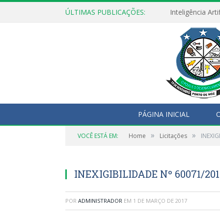
ÚLTIMAS PUBLICAÇÕES:
PÁGINA INICIAL
O
»
»
VOCÊ ESTÁ EM:
Home
Licitações
INEXIG
INEXIGIBILIDADE Nº 60071/2
POR
ADMINISTRADOR
EM
1 DE MARÇO DE 2017