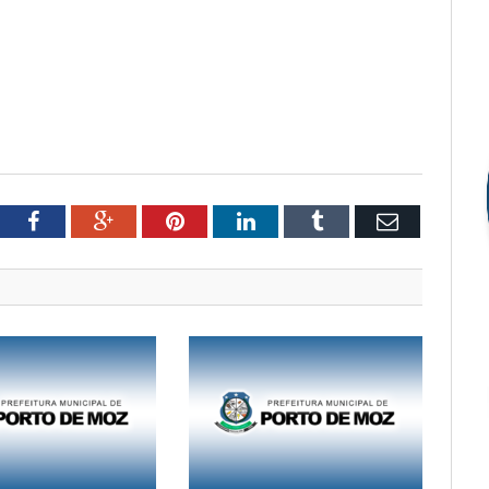
tter
Facebook
Google+
Pinterest
LinkedIn
Tumblr
Email