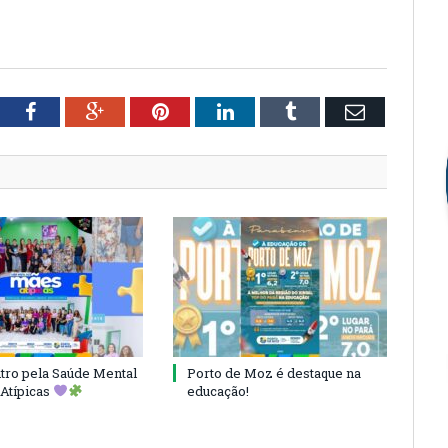
tter
Facebook
Google+
Pinterest
LinkedIn
Tumblr
Email
ro pela Saúde Mental
Porto de Moz é destaque na
Atípicas
educação!