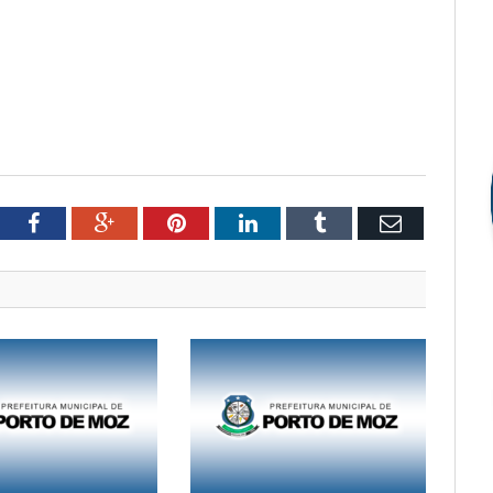
tter
Facebook
Google+
Pinterest
LinkedIn
Tumblr
Email