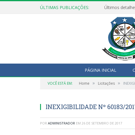
ÚLTIMAS PUBLICAÇÕES:
Últimos detalhe
PÁGINA INICIAL
O
»
»
VOCÊ ESTÁ EM:
Home
Licitações
INEXIG
INEXIGIBILIDADE Nº 60183/20
POR
ADMINISTRADOR
EM
26 DE SETEMBRO DE 2017