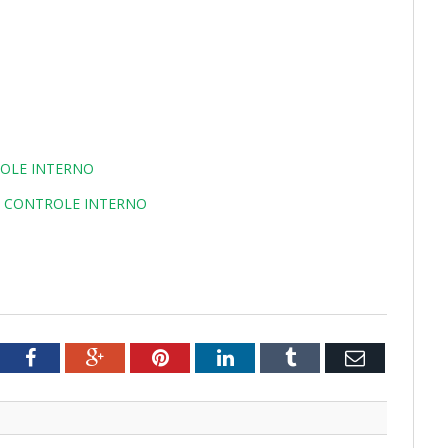
ROLE INTERNO
O CONTROLE INTERNO
tter
Facebook
Google+
Pinterest
LinkedIn
Tumblr
Email