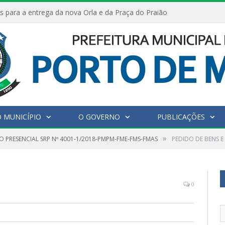
s para a entrega da nova Orla e da Praça do Praião
 MUNICÍPIO
O GOVERNO
PUBLICAÇÕES
»
O PRESENCIAL SRP Nº 4001-1/2018-PMPM-FME-FMS-FMAS
PEDIDO DE BENS E
0