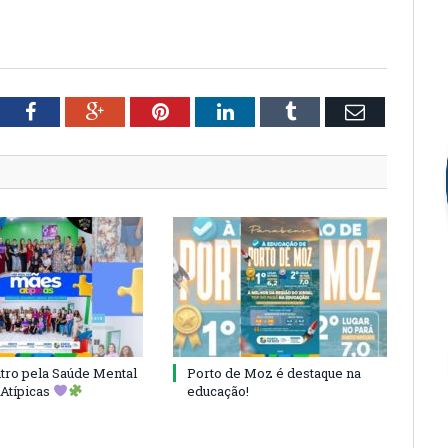
tter
Facebook
Google+
Pinterest
LinkedIn
Tumblr
Email
ro pela Saúde Mental
Porto de Moz é destaque na
Atípicas
educação!