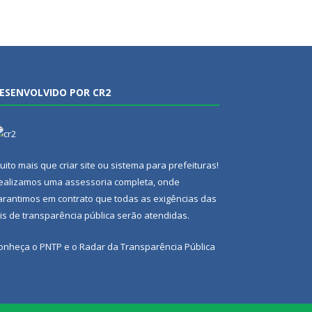
ESENVOLVIDO POR CR2
uito mais que
criar site
ou
sistema para prefeituras
!
ealizamos uma
assessoria
completa, onde
arantimos em contrato que todas as exigências das
eis de transparência pública
serão atendidas.
onheça o
PNTP
e o
Radar da Transparência Pública