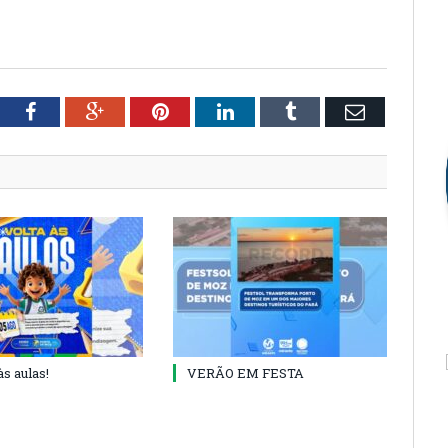
tter
Facebook
Google+
Pinterest
LinkedIn
Tumblr
Email
às aulas!
VERÃO EM FESTA