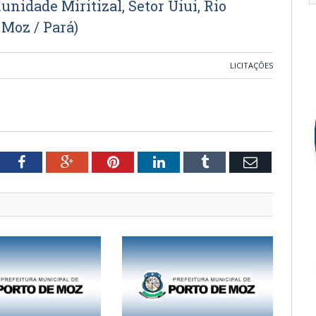
unidade Miritizal, Setor Uiui, Rio
 Moz / Pará)
LICITAÇÕES
tter
Facebook
Google+
Pinterest
LinkedIn
Tumblr
Email