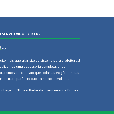
ESENVOLVIDO POR CR2
uito mais que
criar site
ou
sistema para prefeituras
!
ealizamos uma
assessoria
completa, onde
arantimos em contrato que todas as exigências das
eis de transparência pública
serão atendidas.
onheça o
PNTP
e o
Radar da Transparência Pública