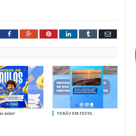
tter
Facebook
Google+
Pinterest
LinkedIn
Tumblr
Email
às aulas!
VERÃO EM FESTA